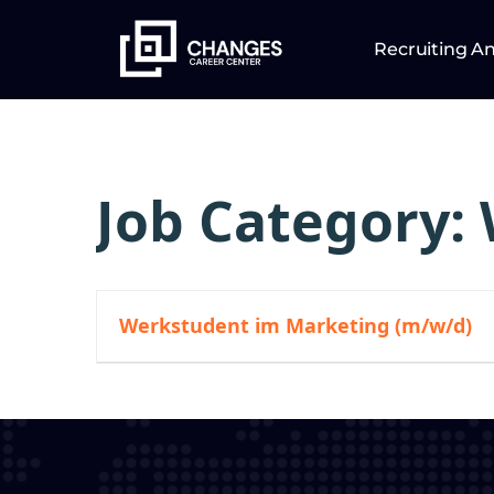
Recruiting A
Job Category:
Werkstudent im Marketing (m/w/d)