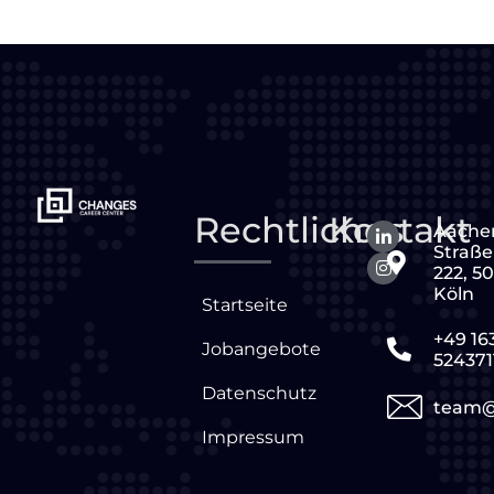
Rechtliches
Kontakt
Aache
Straße
222, 5
Köln
Startseite
+49 16
Jobangebote
524371
Datenschutz
team@
Impressum