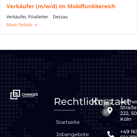
Verkäufer (m/w/d) im Mobilfunkbereich
Verkäufer
Filialleiter
Dessau
More Details
Rechtliches
Kontakt
Aache
Straße
222, 5
Köln
Startseite
+49 16
Jobangebote