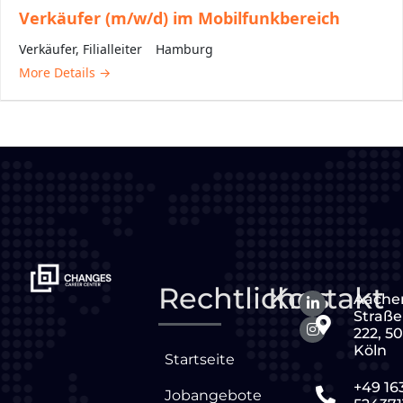
Verkäufer (m/w/d) im Mobilfunkbereich
Verkäufer
Filialleiter
Hamburg
More Details
Rechtliches
Kontakt
Aache
Straße
222, 5
Köln
Startseite
+49 16
Jobangebote