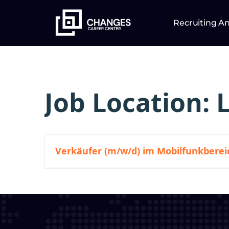
Recruiting A
Job Location:
Verkäufer (m/w/d) im Mobilfunkberei