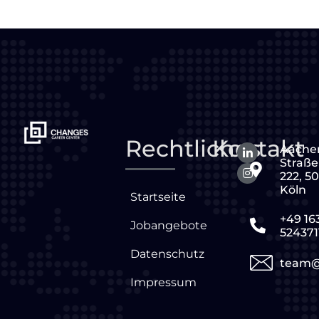
Rechtliches
Kontakt
Aache
Straße
222, 5
Köln
Startseite
+49 16
Jobangebote
524371
Datenschutz
team@
Impressum