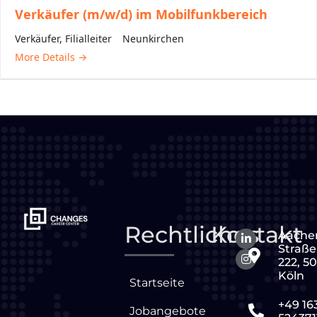
Verkäufer (m/w/d) im Mobilfunkbereich
Verkäufer
Filialleiter
Neunkirchen
More Details
Rechtliches
Kontakt
Aache
Straße
222, 5
Köln
Startseite
+49 16
Jobangebote