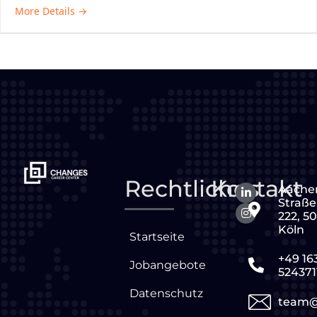
More Details
Rechtliches
Kontakt
Aache
Straße
222, 5
Köln
Startseite
+49 16
Jobangebote
524371
Datenschutz
team@