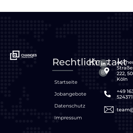
Rechtliches
Kontakt
Aache
Straße
222, 5
Köln
Startseite
+49 16
Jobangebote
524371
Datenschutz
team@
Impressum