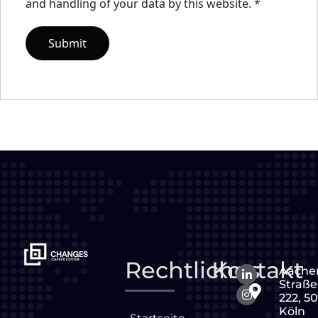
and handling of your data by this website.
*
Rechtliches
Kontakt
Aache
Straße
222, 5
Köln