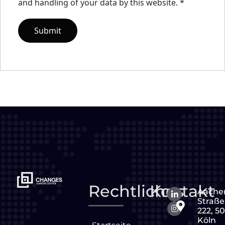
and handling of your data by this website.
*
Rechtliches
Kontakt
Aache
Straße
222, 5
Köln