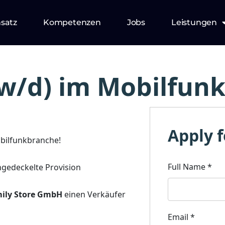
nsatz
Kompetenzen
Jobs
Leistungen
w/d) im Mobilfun
Apply f
bilfunkbranche!
Full Name
*
ungedeckelte Provision
mily Store GmbH
einen Verkäufer
Email
*