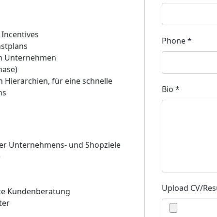
+ Incentives
Phone
*
nstplans
m Unternehmen
hase)
 Hierarchien, für eine schnelle
Bio
*
ns
er Unternehmens- und Shopziele
e
Upload CV/Re
rte Kundenberatung
ter