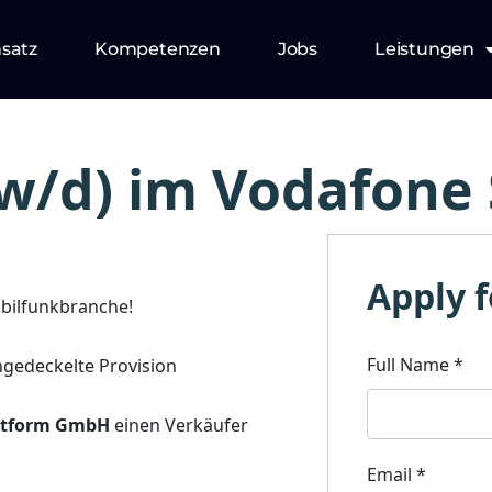
nsatz
Kompetenzen
Jobs
Leistungen
w/d) im Vodafone
Apply f
bilfunkbranche!
Full Name
*
ungedeckelte Provision
attform GmbH
einen Verkäufer
Email
*