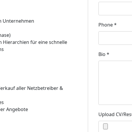
m Unternehmen
Phone
*
hase)
 Hierarchien für eine schnelle
ns
Bio
*
erkauf aller Netzbetreiber &
es
her Angebote
Upload CV/Re