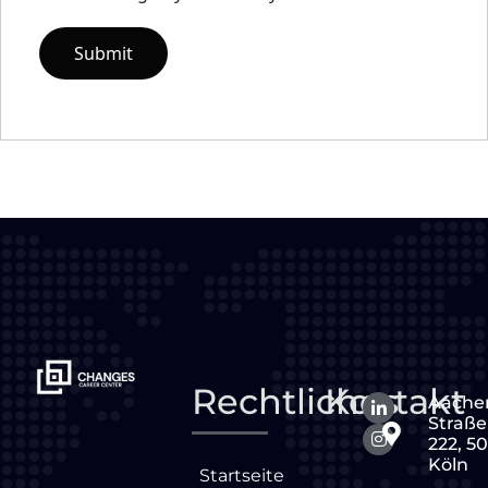
Rechtliches
Kontakt
Aache
Straße
222, 5
Köln
Startseite