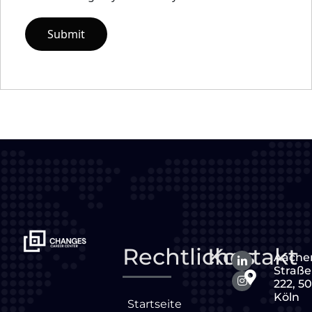
Rechtliches
Kontakt
Aache
Straße
222, 5
Köln
Startseite