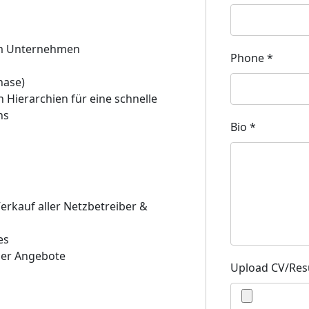
m Unternehmen
Phone
*
hase)
 Hierarchien für eine schnelle
ns
Bio
*
erkauf aller Netzbetreiber &
es
her Angebote
Upload CV/Re