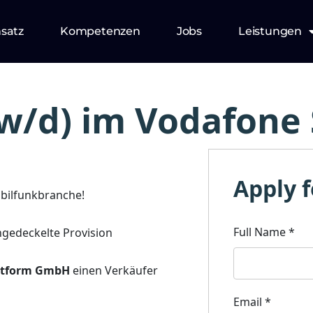
nsatz
Kompetenzen
Jobs
Leistungen
w/d) im Vodafone
Apply f
bilfunkbranche!
Full Name
*
ungedeckelte Provision
attform GmbH
einen Verkäufer
Email
*