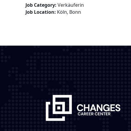
Job Category:
Verkäuferin
Job Location:
Köln
Bonn