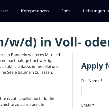
nsatz
Kompetenzen
Jobs
Leistungen
/w/d) in Voll- oder
re in Bonn ein weiteres Mitglied
ieren nachhaltige hochwertige
Apply f
plastikfreie Badezimmer. Bei uns
ne Seele baumeln zu lassen.
Full Name
*
e erzählt, sollst auch du die
chichte zu schreiben. Im
Email
*